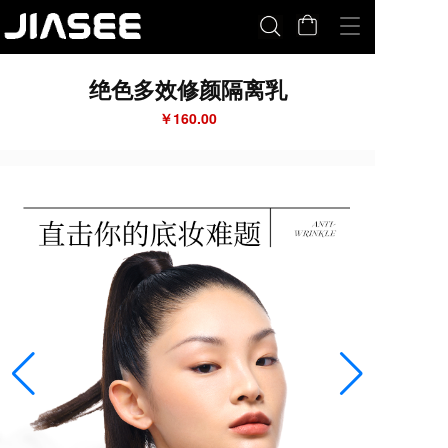
T
o
g
绝色多效修颜隔离乳
g
l
￥160.00
e
n
a
v
i
g
a
t
i
o
n