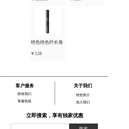
华粉底液水润保
湿遮瑕持久不脱
妆混干皮化妆品
女
绝色绝色纤长卷
￥128
翘防水睫毛膏质
地轻盈 显色纯正
客户服务
关于我们
联络我们
绝色简介
客服热线
加入我们
立即搜索，享有独家优惠