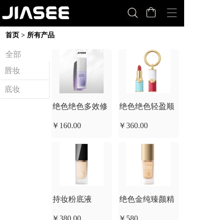
T
o
g
首页 > 所有产品  
g
l
全部
e
唇妆
n
a
底妆
v
i
绝色绝色多效修
绝色绝色轻盈顺
g
a
￥160.00
￥360.00
颜隔离乳30ml打
滑可甜可盐1.6g
t
i
o
造自然裸妆
口红一抹绝色 百
n
变搭配
持妆粉底液
绝色金纯臻颜精
￥380.00
￥580