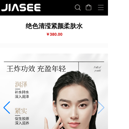
T
o
g
绝色清滢紧颜柔肤水
g
l
￥380.00
e
n
a
v
i
g
a
t
i
o
n