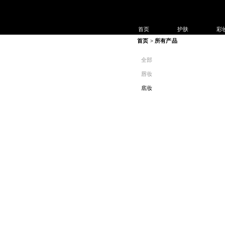
首页
护肤
彩
首页 > 所有产品  
全部
唇妆
底妆