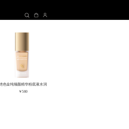
绝色金纯臻颜精华粉底液水润
￥580
保湿遮瑕持久不脱妆混干皮化
妆品女