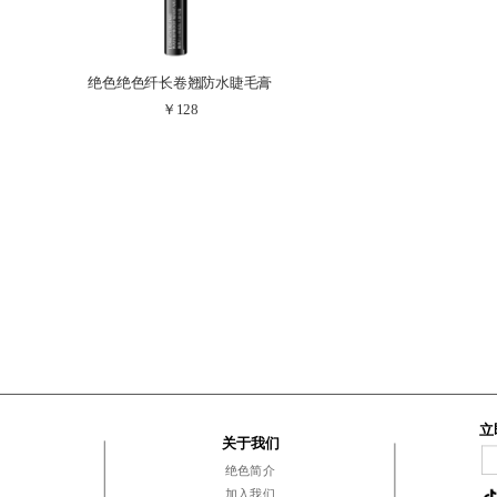
绝色绝色纤长卷翘防水睫毛膏
￥128
质地轻盈 显色纯正
立
关于我们
绝色简介
加入我们