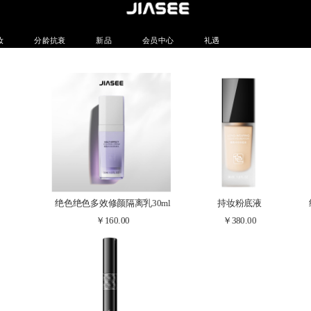
妆
分龄抗衰
新品
会员中心
礼遇
绝色绝色多效修颜隔离乳30ml
持妆粉底液
￥160.00
￥380.00
打造自然裸妆