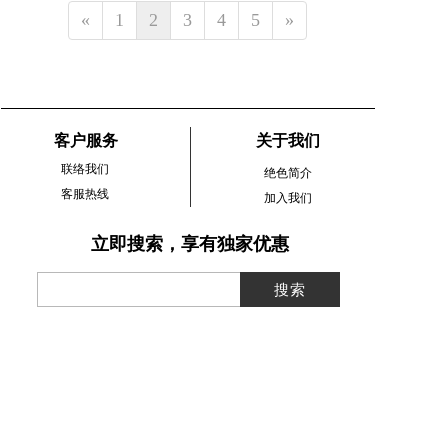
«
1
2
3
4
5
»
客户服务
关于我们
联络我们
绝色简介
客服热线
加入我们
立即搜索，享有独家优惠
国家药监局提示您:宣称用于祛班美白、防、染发、烫发等的
化妆品为特深用途化妆品，产品标签上标注”国妆特字“或
者“国妆特进字”的标准文号