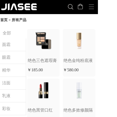
T
o
g
首页 > 所有产品  
g
l
e
全部
n
a
面霜
v
i
眼霜
g
绝色三色遮瑕膏
绝色金纯粉底液
a
t
￥185.00
￥580.00
精华
i
o
洁面
n
乳液
彩妆
绝色黑管口红
绝色多效修颜隔