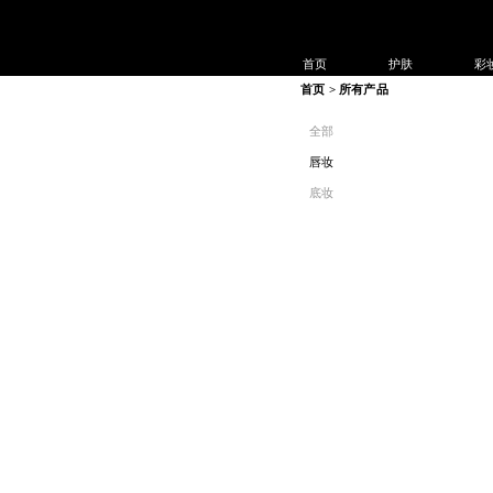
首页
护肤
彩
首页 > 所有产品  
全部
唇妆
底妆