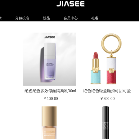
妆
分龄抗衰
新品
会员中心
礼遇
绝色绝色多效修颜隔离乳30ml
绝色绝色轻盈顺滑可甜可盐
￥160.00
￥360.00
打造自然裸妆
1.6g口红一抹绝色 百变搭配