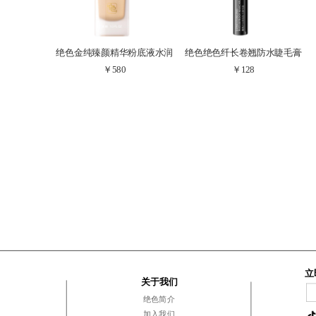
绝色金纯臻颜精华粉底液水润
绝色绝色纤长卷翘防水睫毛膏
￥580
￥128
保湿遮瑕持久不脱妆混干皮化
质地轻盈 显色纯正
妆品女
立
关于我们
绝色简介
加入我们